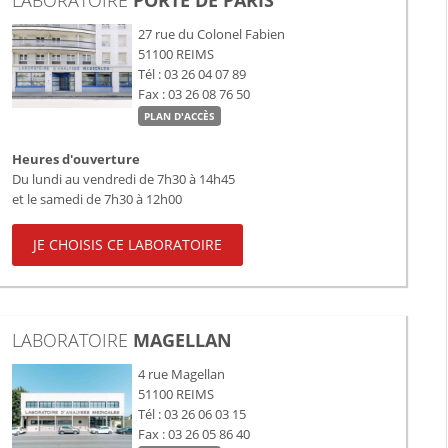
LABORATOIRE
PORTE DE PARIS
27 rue du Colonel Fabien
51100
REIMS
Tél : 03 26 04 07 89
Fax : 03 26 08 76 50
PLAN D'ACCÈS
Heures d'ouverture
Du lundi au vendredi de 7h30 à 14h45
et le samedi de 7h30 à 12h00
JE CHOISIS CE LABORATOIRE
LABORATOIRE
MAGELLAN
4 rue Magellan
51100
REIMS
Tél : 03 26 06 03 15
Fax : 03 26 05 86 40